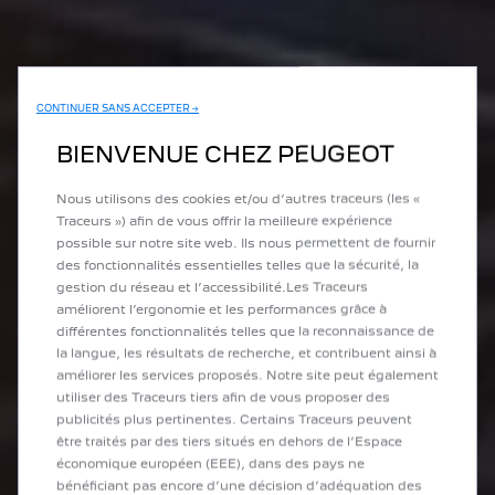
CONTINUER SANS ACCEPTER →
BIENVENUE CHEZ PEUGEOT
Nous utilisons des cookies et/ou d’autres traceurs (les «
Traceurs ») afin de vous offrir la meilleure expérience
possible sur notre site web. Ils nous permettent de fournir
des fonctionnalités essentielles telles que la sécurité, la
gestion du réseau et l’accessibilité.Les Traceurs
améliorent l’ergonomie et les performances grâce à
différentes fonctionnalités telles que la reconnaissance de
la langue, les résultats de recherche, et contribuent ainsi à
améliorer les services proposés. Notre site peut également
utiliser des Traceurs tiers afin de vous proposer des
publicités plus pertinentes. Certains Traceurs peuvent
être traités par des tiers situés en dehors de l’Espace
économique européen (EEE), dans des pays ne
bénéficiant pas encore d’une décision d’adéquation des