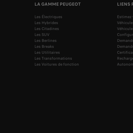
LA GAMME PEUGEOT
LIENS 
Les Électriques
Estimez 
Les Hybrides
Véhicule
Les Citadines
Véhicul
Les SUV
Configur
Les Berlines
Demande
Les Breaks
Demande
Les Utilitaires
Certific
Les Transformations
Recharg
Les Voitures de fonction
Autonom