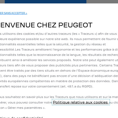
ER SANS ACCEPTER →
IENVENUE CHEZ PEUGEOT
 utilisons des cookies et/ou d’autres traceurs (les « Traceurs ») afin de vous of
leure expérience possible sur notre site web. Ils nous permettent de fournir
tionnalités essentielles telles que la sécurité, la gestion du réseau et
cessibilité.Les Traceurs améliorent l’ergonomie et les performances grâce à di
tionnalités telles que la reconnaissance de la langue, les résultats de recher
ribuent ainsi à améliorer les services proposés. Notre site peut également ut
eurs tiers afin de vous proposer des publicités plus pertinentes. Certains Tr
ent être traités par des tiers situés en dehors de l’Espace économique eur
ACCESSOIRES UTILITAIRES
), dans des pays ne bénéficiant pas encore d’une décision d’adéquation de
rités européennes compétentes en matière de protection des données. Dan
Détail de l'offre
ransfert repose sur votre consentement (art. 49.1.a du RGPD).
ous souhaitez en savoir plus sur les Traceurs que nous utilisons et sur la ma
DECOUVREZ NOS PACKS D'ACCESSOIRES
Politique relative aux cookies
gérer, vous pouvez consulter notre
ou cli
on « Gérer mes paramètres ».
RENDEZ-VOUS EN LIGNE