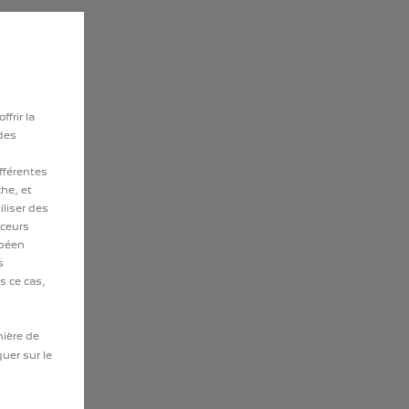
frir la
 des
fférentes
che, et
iliser des
aceurs
opéen
s
s ce cas,
nière de
quer sur le