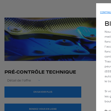
CONTINU
B
Nous
meil
fonc
l’ac
fonc
cont
Trac
peuv
PRÉ-CONTRÔLE TECHNIQUE
(EEE
auto
Détail de l'offre
le t
Si v
EN SAVOIR PLUS
les 
bout
RENDEZ-VOUS EN LIGNE