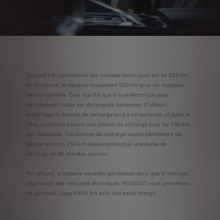
Aujourd’hui, l’autonomie des voitures électriques est de 300 km
en moyenne, et dépasse facilement 500 km pour les modèles
haut de gamme. Cela signifie que le tout-électrique peut
parfaitement rouler sur de longues distances. D’ailleurs,
le maillage de bornes de recharge tend à se renforcer, et dans le
futur, on pourra trouver une station de recharge tous les 100 km
sur l’autoroute. Ces bornes de recharge rapide permettent de
gagner environ 250 km d’autonomie pour une durée de
recharge de 30 minutes environ.
Par ailleurs, la batterie nouvelle génération ainsi que le freinage
régénératif des véhicules électriques PEUGEOT vous permettent
de parcourir jusqu’à 400 km avec une seule charge.