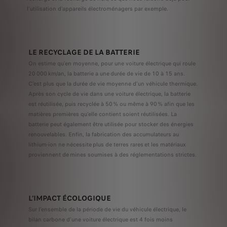
l’utilisation d’appareils électroménagers par exemple.
LE RECYCLAGE DE LA BATTERIE
On estime qu’en moyenne, pour une voiture électrique qui roule
20 000 km/an, la batterie a une durée de vie de 10 à 15 ans.
C’est plus que la durée de vie moyenne d’un véhicule thermique.
Après son cycle de vie dans une voiture électrique, la batterie
est réutilisée, puis recyclée à 50 % ou même à 90 % afin que les
matières premières qu’elle contient soient réutilisées. La
batterie peut également être utilisée pour stocker des énergies
renouvelables. Enfin, la fabrication des accumulateurs au
lithium-ion ne nécessite plus de terres rares et les matériaux
proviennent de mines soumises à des réglementations strictes.
L’IMPACT ÉCOLOGIQUE
Sur l’ensemble de la période de vie du véhicule électrique, le
bilan carbone d’une voiture électrique est 4 fois moins