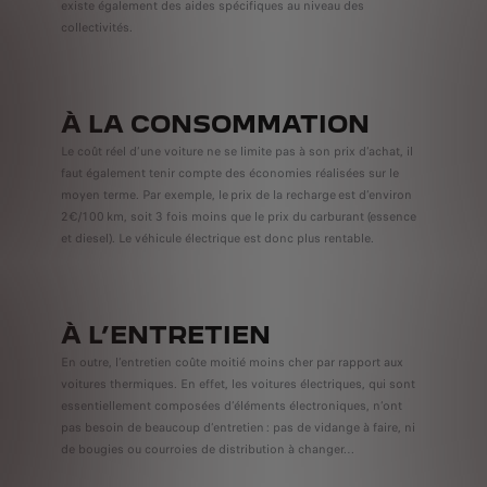
existe également des aides spécifiques au niveau des
collectivités.
À LA CONSOMMATION
Le coût réel d’une voiture ne se limite pas à son prix d’achat, il
faut également tenir compte des économies réalisées sur le
moyen terme. Par exemple, le prix de la recharge est d’environ
2€/100 km, soit 3 fois moins que le prix du carburant (essence
et diesel). Le véhicule électrique est donc plus rentable.
À L’ENTRETIEN
En outre, l’entretien coûte moitié moins cher par rapport aux
voitures thermiques. En effet, les voitures électriques, qui sont
essentiellement composées d’éléments électroniques, n’ont
pas besoin de beaucoup d’entretien : pas de vidange à faire, ni
de bougies ou courroies de distribution à changer…