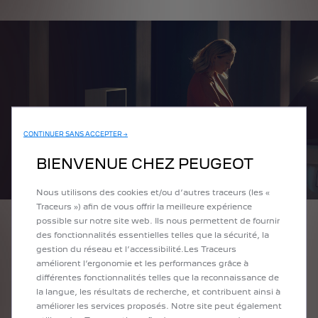
CONTINUER SANS ACCEPTER →
BIENVENUE CHEZ PEUGEOT
Nous utilisons des cookies et/ou d’autres traceurs (les «
Traceurs ») afin de vous offrir la meilleure expérience
possible sur notre site web. Ils nous permettent de fournir
des fonctionnalités essentielles telles que la sécurité, la
gestion du réseau et l’accessibilité.Les Traceurs
Faux ! Tout dépend en fait de la solution de recharge pour
améliorent l’ergonomie et les performances grâce à
laquelle on opte.
différentes fonctionnalités telles que la reconnaissance de
la langue, les résultats de recherche, et contribuent ainsi à
Par exemple, sur une borne publique de charge rapide, il vous
améliorer les services proposés. Notre site peut également
faudra environ 1 h 30, avec une puissance de charge comprise