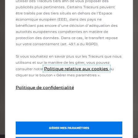
utiliser des Traceurs tiers afin de vous proposer des
entre 100 kW et 50 kW, pour recharger la batterie de votre
publicités plus pertinentes. Certains Traceurs peuvent
Peugeot e-208 à 100 % !
être traités par des tiers situés en dehors de l’Espace
économique européen (EEE), dans des pays ne
Pour les recharges à domicile, avec une simple prise électrique, il
bénéficiant pas encore d’une décision d’adéquation des
est vrai que la recharge peut prendre beaucoup de temps. Mais il
autorités européennes compétentes en matière de
existe aujourd’hui d’autres systèmes plus puissants qui
protection des données. Dans ce cas, le transfert repose
permettent de réduire considérablement le temps de recharge.
sur votre consentement (art. 49.1.a du RGPD).
Par exemple : avec une prise WallBox, il vous faudra seulement 4
heures pour récupérer 80 % d’autonomie (contre 25 heures avec
Si vous souhaitez en savoir plus sur les Traceurs que nous
une prise domestique).
utilisons et sur la manière de les gérer, vous pouvez
Politique relative aux cookies
consulter notre
ou
cliquer sur le bouton « Gérer mes paramètres ».
Politique de confidentialité
FAUX ! TOUT DÉPEND EN
FAIT DE LA SOLUTION DE
REC
GÉRER MES PARAMÈTRES