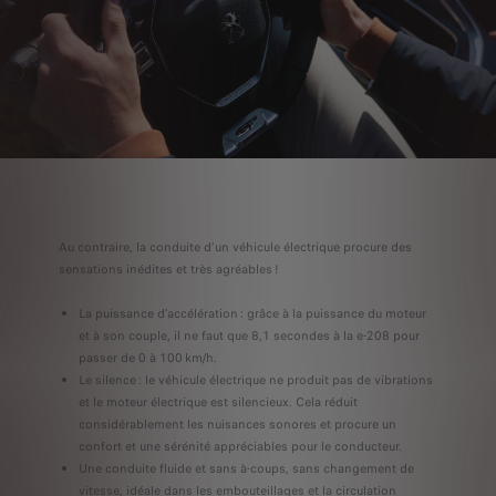
Au contraire, la conduite d’un véhicule électrique procure des
sensations inédites et très agréables !
La puissance d’accélération : grâce à la puissance du moteur
et à son couple, il ne faut que 8,1 secondes à la e-208 pour
passer de 0 à 100 km/h.
Le silence : le véhicule électrique ne produit pas de vibrations
et le moteur électrique est silencieux. Cela réduit
considérablement les nuisances sonores et procure un
confort et une sérénité appréciables pour le conducteur.
Une conduite fluide et sans à-coups, sans changement de
vitesse, idéale dans les embouteillages et la circulation