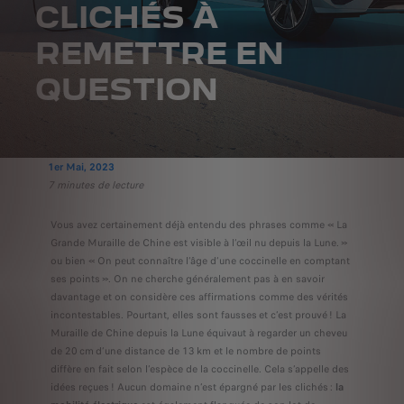
CLICHÉS À
REMETTRE EN
QUESTION
1er Mai, 2023
7 minutes de lecture
Vous avez certainement déjà entendu des phrases comme « La
Grande Muraille de Chine est visible à l’œil nu depuis la Lune. »
ou bien « On peut connaître l’âge d’une coccinelle en comptant
ses points ». On ne cherche généralement pas à en savoir
davantage et on considère ces affirmations comme des vérités
incontestables. Pourtant, elles sont fausses et c’est prouvé ! La
Muraille de Chine depuis la Lune équivaut à regarder un cheveu
de 20 cm d’une distance de 13 km et le nombre de points
diffère en fait selon l’espèce de la coccinelle. Cela s’appelle des
idées reçues ! Aucun domaine n’est épargné par les clichés :
la