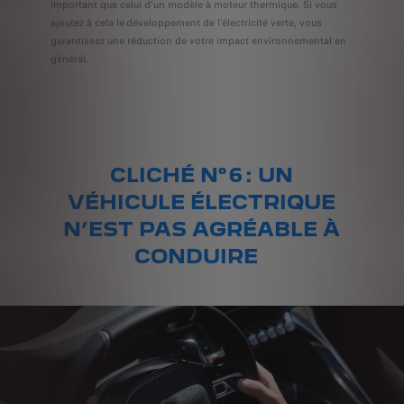
important que celui d’un modèle à moteur thermique. Si vous
ajoutez à cela le développement de l’électricité verte, vous
garantissez une réduction de votre impact environnemental en
général.
CLICHÉ N° 6 : UN
VÉHICULE ÉLECTRIQUE
N’EST PAS AGRÉABLE À
CONDUIRE