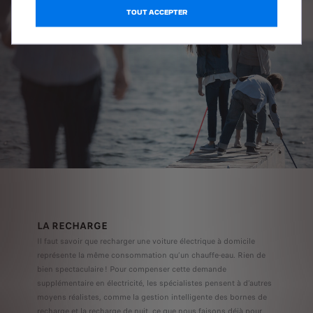
TOUT ACCEPTER
LA RECHARGE
Il faut savoir que recharger une voiture électrique à domicile
représente la même consommation qu’un chauffe-eau. Rien de
bien spectaculaire ! Pour compenser cette demande
supplémentaire en électricité, les spécialistes pensent à d’autres
moyens réalistes, comme la gestion intelligente des bornes de
recharge et la recharge de nuit, ce que nous faisons déjà pour