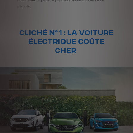
mobilité électrique
est également flanquée de son lot de
préjugés.
CLICHÉ N° 1 : LA VOITURE
ÉLECTRIQUE COÛTE
CHER