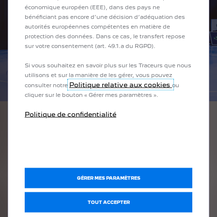
économique européen (EEE), dans des pays ne
bénéficiant pas encore d’une décision d’adéquation des
autorités européennes compétentes en matière de
protection des données. Dans ce cas, le transfert repose
sur votre consentement (art. 49.1.a du RGPD).
Si vous souhaitez en savoir plus sur les Traceurs que nous
utilisons et sur la manière de les gérer, vous pouvez
Politique relative aux cookies
consulter notre
ou
cliquer sur le bouton « Gérer mes paramètres ».
Politique de confidentialité
La Marque au Lion se distingue donc des autres
marques en mettant en avant son origine française.
Une approche qui s’avère efficace quand on sait que
c’est Peugeot qui vient à l’esprit des consommateurs
chinois à l’évocation d’une marque française.
GÉRER MES PARAMÈTRES
Il n’est pas d’usage d’utiliser le terme « Allure » dans
la culture chinoise : il n’existe d’ailleurs pas vraiment
TOUT ACCEPTER
de traduction littérale.