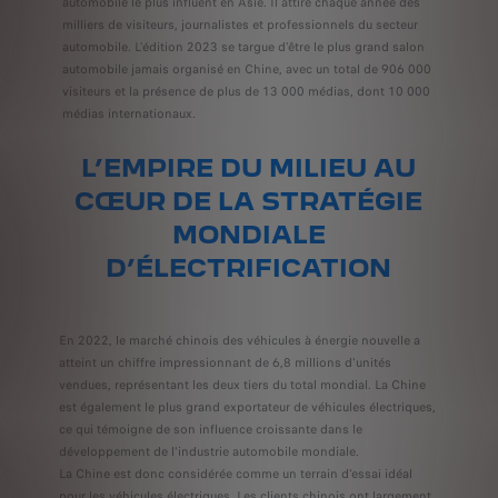
automobile le plus influent en Asie. Il attire chaque année des
milliers de visiteurs, journalistes et professionnels du secteur
automobile. L’édition 2023 se targue d’être le plus grand salon
automobile jamais organisé en Chine, avec un total de 906 000
visiteurs et la présence de plus de 13 000 médias, dont 10 000
médias internationaux.
L’EMPIRE DU MILIEU AU
CŒUR DE LA STRATÉGIE
MONDIALE
D’ÉLECTRIFICATION
En 2022, le marché chinois des véhicules à énergie nouvelle a
atteint un chiffre impressionnant de 6,8 millions d'unités
vendues, représentant les deux tiers du total mondial. La Chine
est également le plus grand exportateur de véhicules électriques,
ce qui témoigne de son influence croissante dans le
développement de l'industrie automobile mondiale.
La Chine est donc considérée comme un terrain d'essai idéal
pour les véhicules électriques. Les clients chinois ont largement