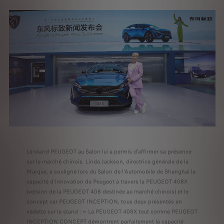
Le stand PEUGEOT au Salon lui a permis d’affirmer sa présence
sur le marché chinois. Linda Jackson, directrice générale de la
Marque, a souligné lors du Salon de l'Automobile de Shanghai la
capacité d'innovation de Peugeot à travers la PEUGEOT 408X
(version de la PEUGEOT 408 destinée au marché chinois) et le
concept car PEUGEOT INCEPTION, tous deux présentés en
vedette sur le stand : « La PEUGEOT 408X tout comme PEUGEOT
INCEPTION CONCEPT démontrent parfaitement la capacité