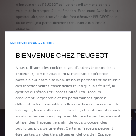
d’innovation de PEUGEOT et illustrent brillamment les trois
valeurs de la marque : Allure, Émotion, Excellence. Avec leur allure
spectaculaire, ces deux véhicules font découvrir PEUGEOT sous
un nouveau jour particulièrement séduisant à la clientèle
chinoise. »
PEUGEOT, SYMBOLE DU
CONTINUER SANS ACCEPTER →
STYLE FRANÇAIS EN
BIENVENUE CHEZ PEUGEOT
CHINE
Nous utilisons des cookies et/ou d’autres traceurs (les «
Traceurs ») afin de vous offrir la meilleure expérience
possible sur notre site web. Ils nous permettent de fournir
Dans un marché où de nombreuses marques (nationales et
des fonctionnalités essentielles telles que la sécurité, la
internationales) font leur apparition, il est essentiel pour
gestion du réseau et l’accessibilité.Les Traceurs
PEUGEOT de se démarquer aux yeux des clients chinois.
améliorent l’ergonomie et les performances grâce à
différentes fonctionnalités telles que la reconnaissance de
la langue, les résultats de recherche, et contribuent ainsi à
améliorer les services proposés. Notre site peut également
utiliser des Traceurs tiers afin de vous proposer des
publicités plus pertinentes. Certains Traceurs peuvent
être traités par des tiers situés en dehors de l’Espace