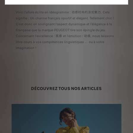
Voici l’allure écrite en idéogramme : 动感时尚的法式魅力. Cela
signifie : Un charme français sportif et élégant. Tellement chic !
C’est donc en soulignant l'aspect dynamique et l’élégance à la
Française que la marque PEUGEOT tire son épingle du jeu.
Concernant l’excellence : 质感 et l’émotion : 动感, nous laissons
libre cours à vos compétences linguistiques … ou à votre
imagination !
DÉCOUVREZ TOUS NOS ARTICLES