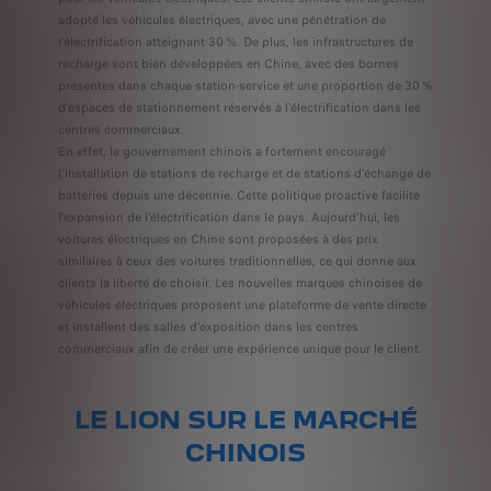
adopté les véhicules électriques, avec une pénétration de
l'électrification atteignant 30 %. De plus, les infrastructures de
recharge sont bien développées en Chine, avec des bornes
présentes dans chaque station-service et une proportion de 30 %
d'espaces de stationnement réservés à l'électrification dans les
centres commerciaux.
En effet, le gouvernement chinois a fortement encouragé
l'installation de stations de recharge et de stations d'échange de
batteries depuis une décennie. Cette politique proactive facilite
l'expansion de l'électrification dans le pays. Aujourd'hui, les
voitures électriques en Chine sont proposées à des prix
similaires à ceux des voitures traditionnelles, ce qui donne aux
clients la liberté de choisir. Les nouvelles marques chinoises de
véhicules électriques proposent une plateforme de vente directe
et installent des salles d'exposition dans les centres
commerciaux afin de créer une expérience unique pour le client.
LE LION SUR LE MARCHÉ
CHINOIS