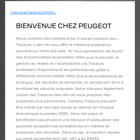
océans, et notamment des forêts animales marines, ils sont
venus avec leur caravane pédagogique tractée partout en
CONTINUER SANS ACCEPTER →
Europe par un Peugeot Boxer. C’était aussi l’occasion
d’apercevoir leur fameuse capsule et de s’imaginer à leur place
BIENVENUE CHEZ PEUGEOT
dans les profondeurs. De quoi s’agit-il ? D’une cellule
d’habitation légère immergée aux larges dômes transparents.
Nous utilisons des cookies et/ou d’autres traceurs (les «
Ces fenêtres sur l’océan offrent une vision panoramique à 360°
Traceurs ») afin de vous offrir la meilleure expérience
et permettent d’observer les écosystèmes marins 24/24h, sur
possible sur notre site web. Ils nous permettent de fournir
plusieurs jours.
des fonctionnalités essentielles telles que la sécurité, la
gestion du réseau et l’accessibilité.Les Traceurs
améliorent l’ergonomie et les performances grâce à
différentes fonctionnalités telles que la reconnaissance de
la langue, les résultats de recherche, et contribuent ainsi à
VENDREDI:
améliorer les services proposés. Notre site peut également
utiliser des Traceurs tiers afin de vous proposer des
LE WEC REVIENT AVEC NICO
publicités plus pertinentes. Certains Traceurs peuvent
être traités par des tiers situés en dehors de l’Espace
MÜLLER !
économique européen (EEE), dans des pays ne
bénéficiant pas encore d’une décision d’adéquation des
Le lendemain, c’était le retour du WEC avec la venue de Nico
autorités européennes compétentes en matière de
Müller, prêt à en découdre face à Sylvain Levy sur la piste de
protection des données. Dans ce cas, le transfert repose
karting aménagée au Hall 7 !
sur votre consentement (art. 49.1.a du RGPD).