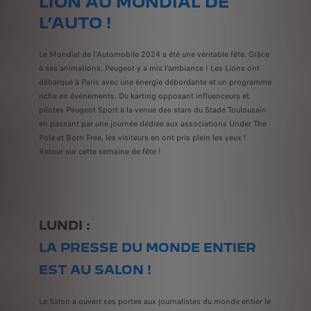
LION AU MONDIAL DE
L’AUTO !
Le Mondial de l'Automobile 2024 a été une véritable fête. Grâce
à ses animations, Peugeot y a mis l’ambiance ! Les Lions ont
débarqué à Paris avec une énergie débordante et un programme
riche en événements. Du karting opposant influenceurs et
pilotes Peugeot Sport à la venue des stars du Stade Toulousain
en passant par une journée dédiée aux associations Under The
Pole et Born Free, les visiteurs en ont pris plein les yeux !
Retour sur cette semaine de fête !
LUNDI :
LA PRESSE DU MONDE ENTIER
EST AU SALON !
Le Salon a ouvert ses portes aux journalistes du monde entier le