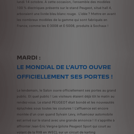
lundi 14 octobre. A cette occasion, l’ensemble des modèles
100 % électriques présents sur le stand Peugeot, situé hall 4,
arboraient une livrée bleu blanc rouge. L’idée ? Mettre en avant
les nombreux modèles de la gamme qui sont fabriqués en
France, comme les E-3008 et E-5008, produits à Sochaux !
MARDI :
LE MONDIAL DE L’AUTO OUVRE
OFFICIELLEMENT SES PORTES !
Le lendemain, le Salon ouvre officiellement ses portes au grand
public. Et quel public ! Les visiteurs étaient déjà tôt le matin au
rendez-vous. Le stand PEUGEOT était bondé et les nouveautés
épluchées sous toutes les coutures ! L’affluence est encore
montée d’un cran quand Sylvain Levy, influenceur automobile
est arrivé sur le stand avec une grande annonce ! Il s’apprête à
affronter Jean-Eric Vergne (pilote Peugeot Sport qui court au
volant de la 9X8 en WEC), sur un circuit de karting