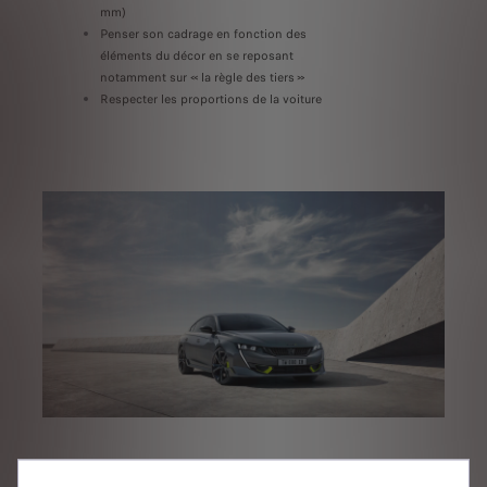
mm)
Penser son cadrage en fonction des
éléments du décor en se reposant
notamment sur « la règle des tiers »
Respecter les proportions de la voiture