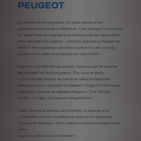
PEUGEOT
En matière de photographie, les petits détails et les
ajustements font toute la différence. C'est pourquoi nous avons
fait appel à des photographes professionnels de l'automobile
pour répondre à la question : comment prendre sa Peugeot en
photo ? Muni seulement de votre smartphone, les conseils
suivants vous aideront à prendre une beau cliché !
Avant de vous délivrer ces astuces, revenons sur les attentes
qui reposent sur le photographe. Tibo nous en parle :
« J’ai la double mission de mettre en valeur le travail des
designers tout en adoptant et adaptant l’image à l’histoire que
souhaitent raconter les équipes Peugeot. » Pour William
Crozes, « il s’agit d’un exercice d’équilibriste !
Il faut valoriser le produit par la lumière, le cadrage et la
composition, tout en insufflant sa vision et en respectant
l’univers de Peugeot. » Enfin, Markus Heimbach évoque le fait
d’être
« au bon endroit au bon moment » !