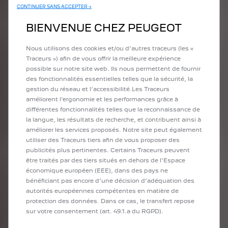
WILLIAM CROZES
CONTINUER SANS ACCEPTER →
BIENVENUE CHEZ PEUGEOT
Privilégier une hauteur de caméra comprise
entre 80 et 120 cm
Choisir un environnement dégagé qui ne
Nous utilisons des cookies et/ou d’autres traceurs (les «
génère pas de reflets disgracieux sur la
Traceurs ») afin de vous offrir la meilleure expérience
carrosserie
possible sur notre site web. Ils nous permettent de fournir
Être patient pour avoir la bonne lumière (le
des fonctionnalités essentielles telles que la sécurité, la
lever et le coucher du soleil)
gestion du réseau et l’accessibilité.Les Traceurs
améliorent l’ergonomie et les performances grâce à
différentes fonctionnalités telles que la reconnaissance de
la langue, les résultats de recherche, et contribuent ainsi à
améliorer les services proposés. Notre site peut également
utiliser des Traceurs tiers afin de vous proposer des
publicités plus pertinentes. Certains Traceurs peuvent
être traités par des tiers situés en dehors de l’Espace
économique européen (EEE), dans des pays ne
bénéficiant pas encore d’une décision d’adéquation des
autorités européennes compétentes en matière de
protection des données. Dans ce cas, le transfert repose
sur votre consentement (art. 49.1.a du RGPD).