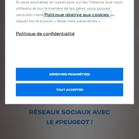
Si vous souhaitez en savoir plus sur les Traceurs que nous
utilisons et sur la manière de les gérer, vous pouvez
Politique relative aux cookies
consulter notre
ou
cliquer sur le bouton « Gérer mes paramètres ».
MARKUS HEIMBACH
Politique de confidentialité
Photographier la voiture de trois quarts pour avoir
plus de profondeur dans l’image
Tourner légèrement les roues vers l’intérieur, afin que
la jante regarde l’objectif
Allumer les phares de la voiture pour faire apparaître
son regard
GÉRER MES PARAMÈTRES
TOUT ACCEPTER
POSTEZ VOS PLUS
BELLES PHOTOS SUR LES
RÉSEAUX SOCIAUX AVEC
LE #PEUGEOT !