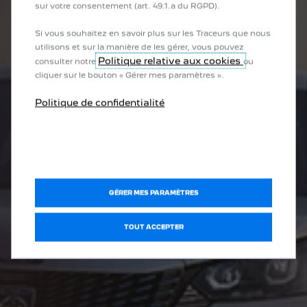
sur votre consentement (art. 49.1.a du RGPD).
Si vous souhaitez en savoir plus sur les Traceurs que nous
utilisons et sur la manière de les gérer, vous pouvez
Politique relative aux cookies
consulter notre
ou
cliquer sur le bouton « Gérer mes paramètres ».
Politique de confidentialité
GÉRER MES PARAMÈTRES
TOUT ACCEPTER