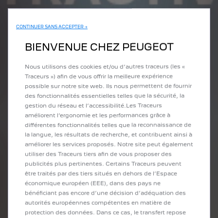
CONTINUER SANS ACCEPTER →
BIENVENUE CHEZ PEUGEOT
Nous utilisons des cookies et/ou d’autres traceurs (les «
Traceurs ») afin de vous offrir la meilleure expérience
possible sur notre site web. Ils nous permettent de fournir
des fonctionnalités essentielles telles que la sécurité, la
gestion du réseau et l’accessibilité.Les Traceurs
améliorent l’ergonomie et les performances grâce à
différentes fonctionnalités telles que la reconnaissance de
la langue, les résultats de recherche, et contribuent ainsi à
améliorer les services proposés. Notre site peut également
utiliser des Traceurs tiers afin de vous proposer des
publicités plus pertinentes. Certains Traceurs peuvent
être traités par des tiers situés en dehors de l’Espace
économique européen (EEE), dans des pays ne
bénéficiant pas encore d’une décision d’adéquation des
autorités européennes compétentes en matière de
protection des données. Dans ce cas, le transfert repose