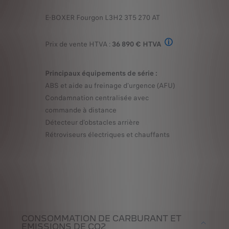
E-BOXER Fourgon L3H2 3T5 270 AT
Prix de vente HTVA :
36 890 € HTVA
Prix de départ sans opt
Principaux équipements de série :
ABS et aide au freinage d'urgence (AFU)
Condamnation centralisée avec
commande à distance
Détecteur d'obstacles arrière
Rétroviseurs électriques et chauffants
CONSOMMATION DE CARBURANT ET
EMISSIONS DE CO2