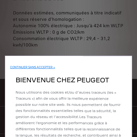
Données estimées, communiquées à titre indicatif
et sous réserve d’homologation :
Autonomie 100% électrique : Jusqu’à 424 km WLTP
Émissions WLTP : 0 g de CO2/km
Consommation électrique WLTP : 29,4 – 31,2
kwh/100km
CONTINUER SANS ACCEPTER →
BIENVENUE CHEZ PEUGEOT
Nous utilisons des cookies et/ou d’autres traceurs (les «
TROUVEZ UN POINT DE VENTE
Traceurs ») afin de vous offrir la meilleure expérience
possible sur notre site web. Ils nous permettent de fournir
des fonctionnalités essentielles telles que la sécurité, la
gestion du réseau et l’accessibilité.Les Traceurs
BROCHURES & PRIX
améliorent l’ergonomie et les performances grâce à
différentes fonctionnalités telles que la reconnaissance de
la langue, les résultats de recherche, et contribuent ainsi à