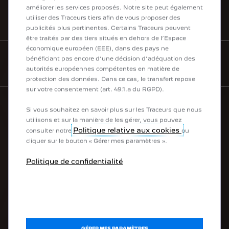
améliorer les services proposés. Notre site peut également
utiliser des Traceurs tiers afin de vous proposer des
BESOIN D'AIDE
publicités plus pertinentes. Certains Traceurs peuvent
être traités par des tiers situés en dehors de l’Espace
économique européen (EEE), dans des pays ne
bénéficiant pas encore d’une décision d’adéquation des
NEWSLETTER
autorités européennes compétentes en matière de
protection des données. Dans ce cas, le transfert repose
sur votre consentement (art. 49.1.a du RGPD).
Si vous souhaitez en savoir plus sur les Traceurs que nous
utilisons et sur la manière de les gérer, vous pouvez
LA GAMME PEUGEOT
Politique relative aux cookies
consulter notre
ou
cliquer sur le bouton « Gérer mes paramètres ».
Les Électriques
Les Hybrides
Politique de confidentialité
Les Citadines
Les SUV
Les Berlines
Les Breaks
Les Utilitaires
Les Transformations
GÉRER MES PARAMÈTRES