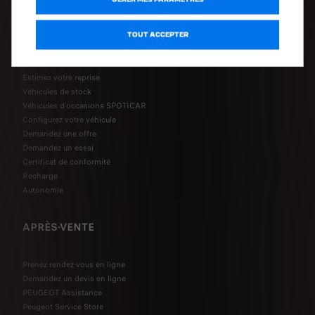
Les Voitures de fonction
TOUT ACCEPTER
LIENS RAPIDES
Estimez votre reprise
Véhicules de stock
Véhicules d'occasions SPOTICAR
Configurez votre véhicule
Demandez une offre
Demandez un essai
Certificat de conformité
Recharge
Autonomie
APRÈS-VENTE
Prenez rendez-vous en ligne
Demandez un devis en ligne
PEUGEOT Assistance
Peugeot Service Store