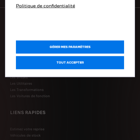
Politique de confidentialité
LA GAMME PEUGEOT
Les Électriques
GÉRER MES PARAMÈTRES
Les Hybrides
Les Citadines
TOUT ACCEPTER
Les SUV
Les Berlines
Les Breaks
Les Utilitaires
Les Transformations
Les Voitures de fonction
LIENS RAPIDES
Estimez votre reprise
Véhicules de stock