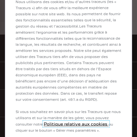
Nous utilisons des cookies et/ou d’autres traceurs (les «
Consommation électrique WLTP : 14,9 - 15,6
Traceurs ») afin de vous offrir la meilleure expérience
kwh/100km
possible sur notre site web. Ils nous permettent de fournir
des fonctionnalités essentielles telles que la sécurité, la
gestion du réseau et l’accessibilité.Les Traceurs
améliorent l’ergonomie et les performances grâce à
différentes fonctionnalités telles que la reconnaissance de
la langue, les résultats de recherche, et contribuent ainsi à
TROUVEZ UN POINT DE VENTE
améliorer les services proposés. Notre site peut également
utiliser des Traceurs tiers afin de vous proposer des
publicités plus pertinentes. Certains Traceurs peuvent
être traités par des tiers situés en dehors de l’Espace
économique européen (EEE), dans des pays ne
BROCHURES & PRIX
bénéficiant pas encore d’une décision d’adéquation des
autorités européennes compétentes en matière de
protection des données. Dans ce cas, le transfert repose
sur votre consentement (art. 49.1.a du RGPD).
BESOIN D'AIDE
Si vous souhaitez en savoir plus sur les Traceurs que nous
utilisons et sur la manière de les gérer, vous pouvez
Politique relative aux cookies
consulter notre
ou
cliquer sur le bouton « Gérer mes paramètres ».
NEWSLETTER