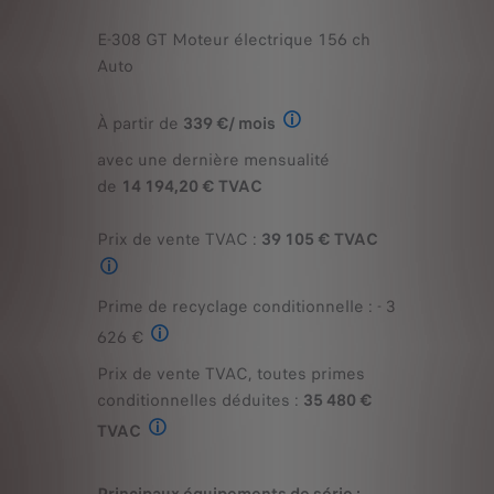
E-308 GT Moteur électrique 156 ch
Auto
À partir de
339 €/ mois
avec une dernière mensualité
Exemple illustratif du produit Stret
de
14 194,20 € TVAC
Prix de vente TVAC :
39 105 € TVAC
Prix de vente TVAC pour l'achat d'une PEUGEOT E-308 GT Moteur élec
Prime de recyclage conditionnelle : - 3
626 €
Prix de vente TVAC, toutes primes
La prime de recyclage est une prime conditionnelle et seule
conditionnelles déduites :
35 480 €
TVAC
Prix de vente TVAC toutes remises conditionnelles déduites 
Principaux équipements de série :