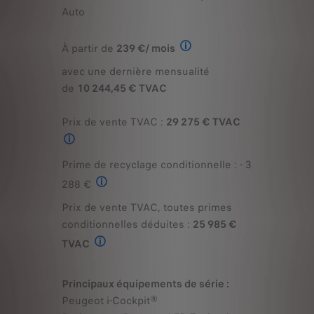
Auto
À partir de
239 €/ mois
avec une dernière mensualité
Exemple illustratif du produit Stret
de
10 244,45 € TVAC
Prix de vente TVAC :
29 275 € TVAC
Prix de vente TVAC pour l'achat d'une PEUGEOT E-208 STYLE Moteur é
Prime de recyclage conditionnelle : - 3
288 €
Prix de vente TVAC, toutes primes
La prime de recyclage est une prime conditionnelle et seule
conditionnelles déduites :
25 985 €
TVAC
Prix de vente TVAC toutes remises conditionnelles déduites 
Principaux équipements de série :
Peugeot i-Cockpit®