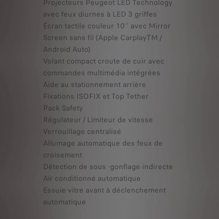
Projecteurs Peugeot LED Technology
avec feux diurnes à LED 3 griffes
Écran tactile couleur 10’’ avec Mirror
Screen sans fil (Apple CarplayTM /
Android Auto)
Volant compact croute de cuir avec
commandes multimédia intégrées
Aide au stationnement arrière
Fixations ISOFIX et Top Tether
Pack Safety
Régulateur / Limiteur de vitesse
Verrouillage centralisé
Allumage automatique des feux de
croisement
Détection de sous -gonflage indirecte
Air conditionné automatique
Essuie-vitre avant à déclenchement
automatique