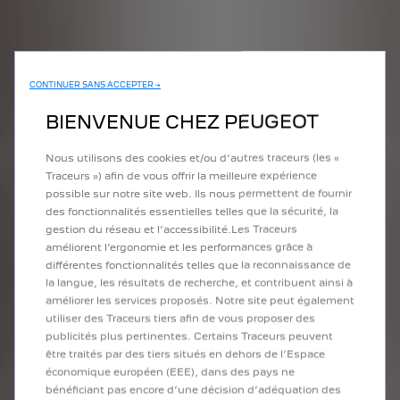
CONTINUER SANS ACCEPTER →
BIENVENUE CHEZ PEUGEOT
Nous utilisons des cookies et/ou d’autres traceurs (les «
CONSOMMATION DE
Traceurs ») afin de vous offrir la meilleure expérience
CARBURANT ET EMISSIONS DE
possible sur notre site web. Ils nous permettent de fournir
CO2
des fonctionnalités essentielles telles que la sécurité, la
gestion du réseau et l’accessibilité.Les Traceurs
Données estimées, communiquées à titre indicatif
améliorent l’ergonomie et les performances grâce à
et sous réserve d’homologation :
différentes fonctionnalités telles que la reconnaissance de
la langue, les résultats de recherche, et contribuent ainsi à
Consommation WLTP : 4,4 - 5,2 l/100km
améliorer les services proposés. Notre site peut également
Émissions WLTP : 102 - 117 de CO2/km
utiliser des Traceurs tiers afin de vous proposer des
Consommation électrique WLTP : 14 - 16,1
publicités plus pertinentes. Certains Traceurs peuvent
kwh/100km
être traités par des tiers situés en dehors de l’Espace
économique européen (EEE), dans des pays ne
bénéficiant pas encore d’une décision d’adéquation des