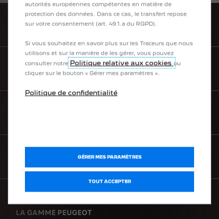
autorités européennes compétentes en matière de
protection des données. Dans ce cas, le transfert repose
sur votre consentement (art. 49.1.a du RGPD).
TROUVEZ UN POINT DE VENTE
Si vous souhaitez en savoir plus sur les Traceurs que nous
utilisons et sur la manière de les gérer, vous pouvez
Politique relative aux cookies
consulter notre
ou
BROCHURES & PRIX
cliquer sur le bouton « Gérer mes paramètres ».
Politique de confidentialité
BESOIN D'AIDE
NEWSLETTER
GÉRER MES PARAMÈTRES
TOUT ACCEPTER
LA GAMME PEUGEOT