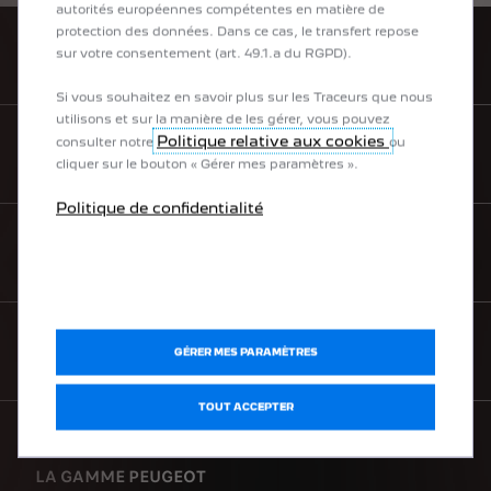
autorités européennes compétentes en matière de
protection des données. Dans ce cas, le transfert repose
sur votre consentement (art. 49.1.a du RGPD).
TROUVEZ UN POINT DE VENTE
Si vous souhaitez en savoir plus sur les Traceurs que nous
utilisons et sur la manière de les gérer, vous pouvez
Politique relative aux cookies
consulter notre
ou
BROCHURES & PRIX
cliquer sur le bouton « Gérer mes paramètres ».
Politique de confidentialité
BESOIN D'AIDE
NEWSLETTER
GÉRER MES PARAMÈTRES
TOUT ACCEPTER
LA GAMME PEUGEOT