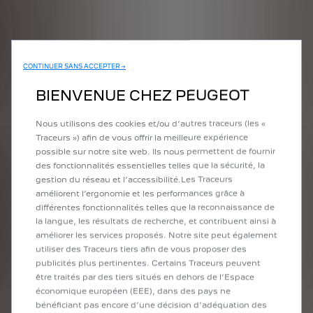
CONTINUER SANS ACCEPTER →
BIENVENUE CHEZ PEUGEOT
Nous utilisons des cookies et/ou d’autres traceurs (les «
CONSOMMATION DE
Traceurs ») afin de vous offrir la meilleure expérience
CARBURANT ET EMISSIONS DE
possible sur notre site web. Ils nous permettent de fournir
CO2
des fonctionnalités essentielles telles que la sécurité, la
gestion du réseau et l’accessibilité.Les Traceurs
Données estimées, communiquées à titre indicatif
améliorent l’ergonomie et les performances grâce à
et sous réserve d’homologation :
différentes fonctionnalités telles que la reconnaissance de
la langue, les résultats de recherche, et contribuent ainsi à
Consommation WLTP : 4,4 - 5,2 l/100km
améliorer les services proposés. Notre site peut également
Émissions WLTP : 102 - 117 de CO2/km
utiliser des Traceurs tiers afin de vous proposer des
Consommation électrique WLTP : 14 - 16,1
publicités plus pertinentes. Certains Traceurs peuvent
kwh/100km
être traités par des tiers situés en dehors de l’Espace
économique européen (EEE), dans des pays ne
bénéficiant pas encore d’une décision d’adéquation des