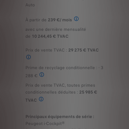
Auto
À partir de
239 €/ mois
avec une dernière mensualité
Exemple illustratif du produit Stret
de
10 244,45 € TVAC
Prix de vente TVAC :
29 275 € TVAC
Prix de vente TVAC pour l'achat d'une PEUGEOT E-208 STYLE Moteur é
Prime de recyclage conditionnelle : - 3
288 €
Prix de vente TVAC, toutes primes
La prime de recyclage est une prime conditionnelle et seule
conditionnelles déduites :
25 985 €
TVAC
Prix de vente TVAC toutes remises conditionnelles déduites 
Principaux équipements de série :
Peugeot i-Cockpit®