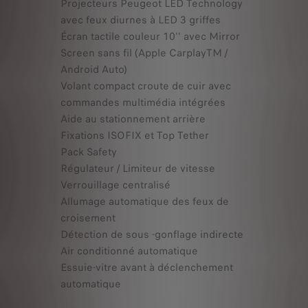
Projecteurs Peugeot LED Technology
avec feux diurnes à LED 3 griffes
Écran tactile couleur 10’’ avec Mirror
Screen sans fil (Apple CarplayTM /
Android Auto)
Volant compact croute de cuir avec
commandes multimédia intégrées
Aide au stationnement arrière
Fixations ISOFIX et Top Tether
Pack Safety
Régulateur / Limiteur de vitesse
Verrouillage centralisé
Allumage automatique des feux de
croisement
Détection de sous -gonflage indirecte
Air conditionné automatique
Essuie-vitre avant à déclenchement
automatique